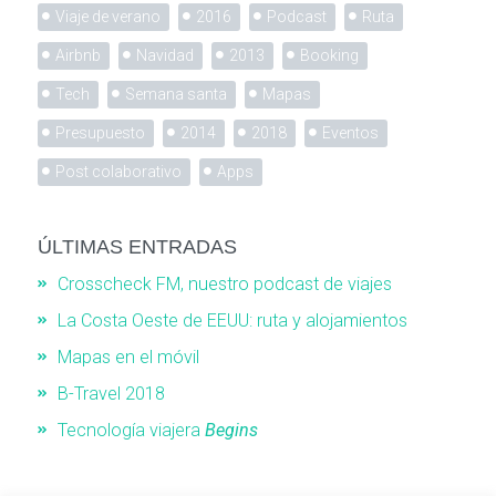
Viaje de verano
2016
Podcast
Ruta
Airbnb
Navidad
2013
Booking
Tech
Semana santa
Mapas
Presupuesto
2014
2018
Eventos
Post colaborativo
Apps
ÚLTIMAS ENTRADAS
Crosscheck FM, nuestro podcast de viajes
La Costa Oeste de EEUU: ruta y alojamientos
Mapas en el móvil
B-Travel 2018
Tecnología viajera
Begins