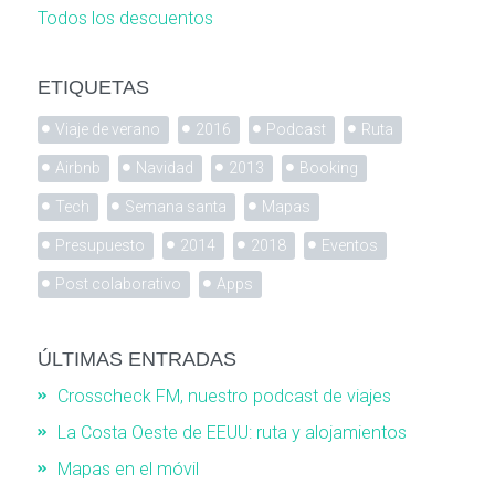
Todos los descuentos
ETIQUETAS
Viaje de verano
2016
Podcast
Ruta
Airbnb
Navidad
2013
Booking
Tech
Semana santa
Mapas
Presupuesto
2014
2018
Eventos
Post colaborativo
Apps
ÚLTIMAS ENTRADAS
Crosscheck FM, nuestro podcast de viajes
La Costa Oeste de EEUU: ruta y alojamientos
Mapas en el móvil