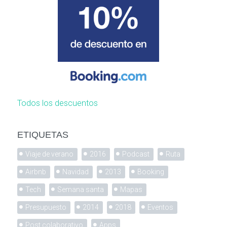
Todos los descuentos
ETIQUETAS
Viaje de verano
2016
Podcast
Ruta
Airbnb
Navidad
2013
Booking
Tech
Semana santa
Mapas
Presupuesto
2014
2018
Eventos
Post colaborativo
Apps