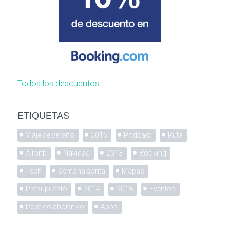
Todos los descuentos
ETIQUETAS
Viaje de verano
2016
Podcast
Ruta
Airbnb
Navidad
2013
Booking
Tech
Semana santa
Mapas
Presupuesto
2014
2018
Eventos
Post colaborativo
Apps