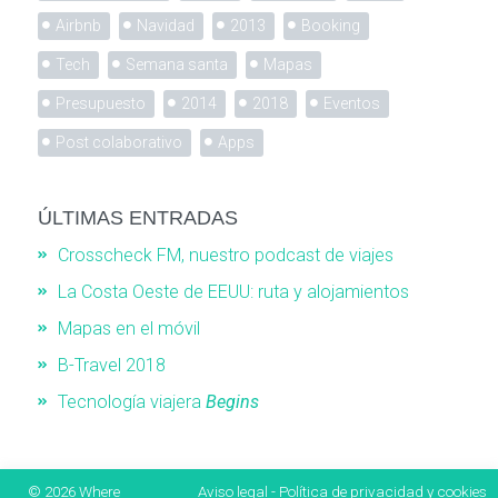
Airbnb
Navidad
2013
Booking
Tech
Semana santa
Mapas
Presupuesto
2014
2018
Eventos
Post colaborativo
Apps
ÚLTIMAS ENTRADAS
Crosscheck FM, nuestro podcast de viajes
La Costa Oeste de EEUU: ruta y alojamientos
Mapas en el móvil
B-Travel 2018
Tecnología viajera
Begins
© 2026
Where
Aviso legal
-
Política de privacidad y cookies