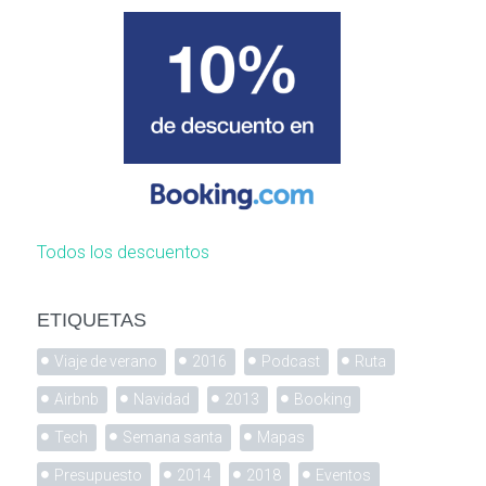
Todos los descuentos
ETIQUETAS
Viaje de verano
2016
Podcast
Ruta
Airbnb
Navidad
2013
Booking
Tech
Semana santa
Mapas
Presupuesto
2014
2018
Eventos