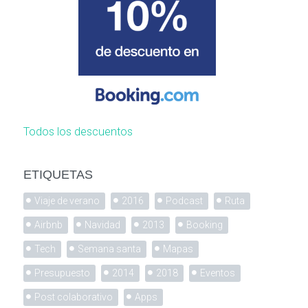
Todos los descuentos
ETIQUETAS
Viaje de verano
2016
Podcast
Ruta
Airbnb
Navidad
2013
Booking
Tech
Semana santa
Mapas
Presupuesto
2014
2018
Eventos
Post colaborativo
Apps