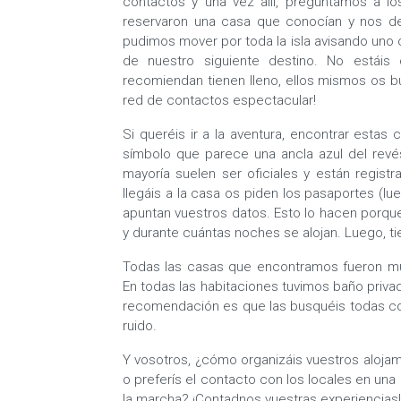
contactos y una vez allí, preguntamos a l
reservaron una casa que conocían y nos de
pudimos mover por toda la isla avisando uno 
de nuestro siguiente destino. No estáis
recomiendan tienen lleno, ellos mismos os b
red de contactos espectacular!
Si queréis ir a la aventura, encontrar estas 
símbolo que parece una ancla azul del revés.
mayoría suelen ser oficiales y están regist
llegáis a la casa os piden los pasaportes (lu
apuntan vuestros datos. Esto lo hacen porqu
y durante cuántas noches se alojan. Luego, tien
Todas las casas que encontramos fueron mu
En todas las habitaciones tuvimos baño priva
recomendación es que las busquéis todas co
ruido.
Y vosotros, ¿cómo organizáis vuestros alojam
o preferís el contacto con los locales en un
la marcha? ¡Contadnos vuestras experiencias!