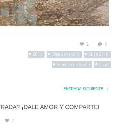
2
0
2016
Viaje de verano
Cuba 2016
América del Norte
Cuba
ENTRADA SIGUIENTE
TRADA? ¡DALE AMOR Y COMPARTE!
2