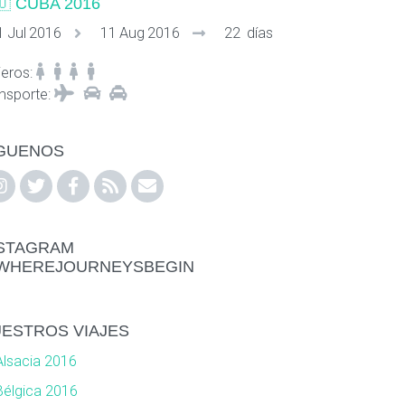
🇺
CUBA 2016
1
Jul
2016
11
Aug
2016
22
días
jeros
:
nsporte
:
GUENOS
STAGRAM
WHEREJOURNEYSBEGIN
ESTROS VIAJES
Alsacia 2016
Bélgica 2016