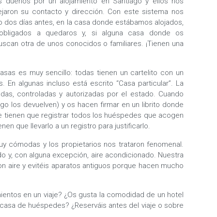
os dueños por un alojamiento en Santiago y ellos nos
jaron su contacto y dirección. Con este sistema nos
o dos días antes, en la casa donde estábamos alojados,
 obligados a quedaros y, si alguna casa donde os
uscan otra de unos conocidos o familiares. ¡Tienen una
casas es muy sencillo: todas tienen un cartelito con un
 En algunas incluso está escrito “Casa particular”. La
radas, controladas y autorizadas por el estado. Cuando
ego los devuelven) y os hacen firmar en un librito donde
e tienen que registrar todos los huéspedes que acogen
en que llevarlo a un registro para justificarlo.
y cómodas y los propietarios nos trataron fenomenal.
do y, con alguna excepción, aire acondicionado. Nuestra
n aire y evitéis aparatos antiguos porque hacen mucho
ientos en un viaje? ¿Os gusta la comodidad de un hotel
a casa de huéspedes? ¿Reserváis antes del viaje o sobre