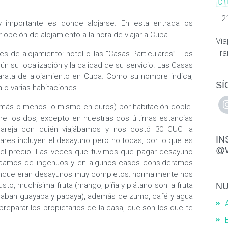
🇨
2
 importante es donde alojarse. En esta entrada os
opción de alojamiento a la hora de viajar a Cuba.
Via
Tra
 de alojamiento: hotel o las “Casas Particulares”. Los
n su localización y la calidad de su servicio. Las Casas
barata de alojamiento en Cuba. Como su nombre indica,
SÍ
 o varias habitaciones.
 (más o menos lo mismo en euros) por habitación doble.
e los dos, excepto en nuestras dos últimas estancias
pareja con quién viajábamos y nos costó 30 CUC la
IN
lares incluyen el desayuno pero no todas, por lo que es
@
 el precio. Las veces que tuvimos que pagar desayuno
camos de ingenuos y en algunos casos consideramos
unque eran desayunos muy completos: normalmente nos
usto, muchísima fruta (mango, piña y plátano son la fruta
NU
 daban guayaba y papaya), además de zumo, café y agua
 preparar los propietarios de la casa, que son los que te