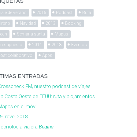
IQUETAS
iaje de verano
2016
Podcast
Ruta
irbnb
Navidad
2013
Booking
ech
Semana santa
Mapas
resupuesto
2014
2018
Eventos
ost colaborativo
Apps
TIMAS ENTRADAS
Crosscheck FM, nuestro podcast de viajes
La Costa Oeste de EEUU: ruta y alojamientos
Mapas en el móvil
B-Travel 2018
Tecnología viajera
Begins