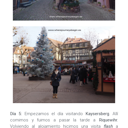
Día 5:
Empezamos el día visitando
Kaysersberg.
Allí
comimos y fuimos a pasar la tarde a
Riquewihr.
Volviendo al alojamiento hicimos una visita
flash
a