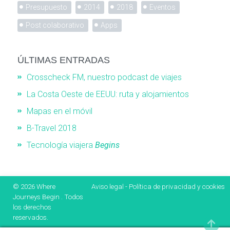
Presupuesto
2014
2018
Eventos
Post colaborativo
Apps
ÚLTIMAS ENTRADAS
Crosscheck FM, nuestro podcast de viajes
La Costa Oeste de EEUU: ruta y alojamientos
Mapas en el móvil
B-Travel 2018
Tecnología viajera
Begins
© 2026
Where
Aviso legal
-
Política de privacidad y cookies
Journeys Begin
. Todos
los derechos
reservados.